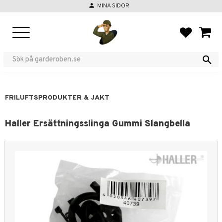
person
MINA SIDOR
Meny
FAVORIT
KUND
FRILUFTSPRODUKTER & JAKT
Haller Ersättningsslinga Gummi Slangbella