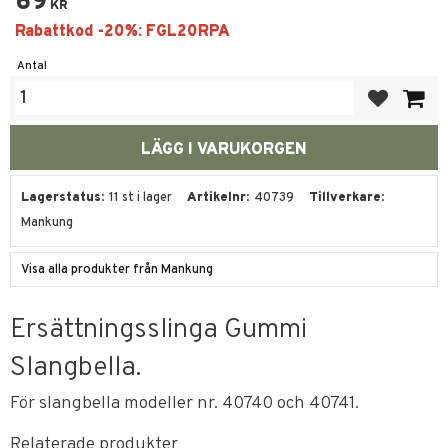
69
KR
Antal
Lägg till i fa
Lagerstatus
11 st i lager
Artikelnr
40739
Tillverkare
Mankung
Visa alla produkter från Mankung
Ersättningsslinga Gummi
Slangbella.
För slangbella modeller nr. 40740 och 40741.
Relaterade produkter