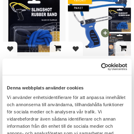
FAVORIT
PAKET
Lägg till i favoriter
Lägg till i favoriter
Haller Reserv
Haller Slangbella Kit
gummiband Slangbella
Kulmagasin Aluminium
Blå
Blå
Paket med allt du behöver för
ett riktigt nöje.
Denna webbplats använder cookies
119
475
KR
KR
Vi använder enhetsidentifierare för att anpassa innehållet
och annonserna till användarna, tillhandahålla funktioner
för sociala medier och analysera vår trafik. Vi
vidarebefordrar även sådana identifierare och annan
information från din enhet till de sociala medier och
FAVORIT
annons- och analysföretag som vi samarbetar med.