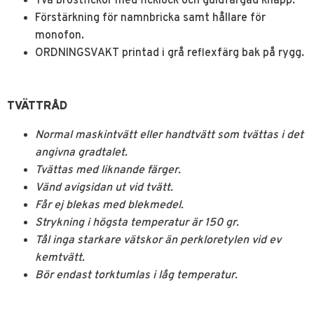
Två bröstfickor med ficklock och guldfärgad knapp.
Förstärkning för namnbricka samt hållare för
monofon.
ORDNINGSVAKT printad i grå reflexfärg bak på rygg.
TVÄTTRÅD
Normal maskintvätt eller handtvätt som tvättas i det
angivna gradtalet.
Tvättas med liknande färger.
Vänd avigsidan ut vid tvätt.
Får ej blekas med blekmedel.
Strykning i högsta temperatur är 150 gr.
Tål inga starkare vätskor än perkloretylen vid ev
kemtvätt.
Bör endast torktumlas i låg temperatur.