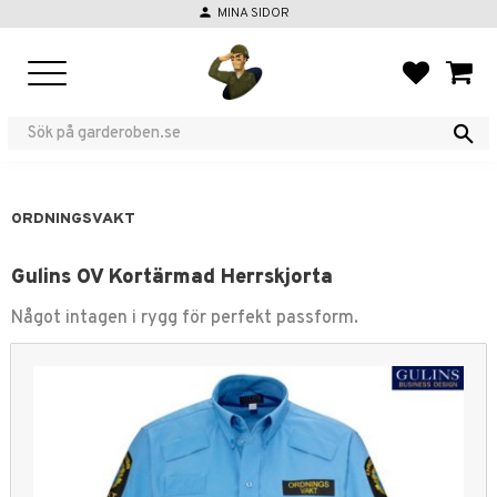
person
MINA SIDOR
Meny
FAVORIT
KUND
ORDNINGSVAKT
Gulins OV Kortärmad Herrskjorta
Något intagen i rygg för perfekt passform.