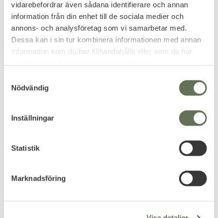
vidarebefordrar även sådana identifierare och annan
information från din enhet till de sociala medier och
annons- och analysföretag som vi samarbetar med.
Dessa kan i sin tur kombinera informationen med annan
FAVORIT
FAVORIT
information som du har tillhandahållit eller som de har
samlat in när du har använt deras tjänster.
S
Nödvändig
a
m
t
Inställningar
y
Lägg till i favoriter
Lägg till i favoriter
c
Gulins OV Dambyxa
Gulins OV Båtmössa
k
Statistik
Slim
Blå klassisk båtmössa med gul
e
flätad kant & OV-emblem.
Kostymbyxa för damer i rak &
smal modell.
s
Marknadsföring
1 376
599
v
KR
KR
a
l
Visa detaljer