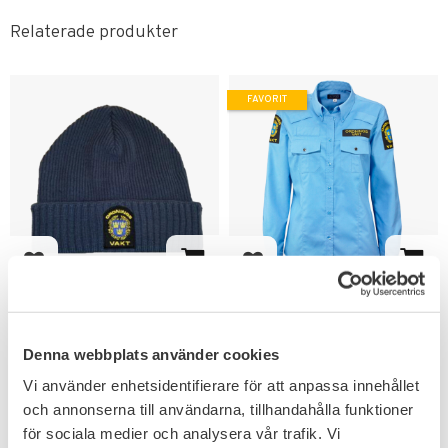
Relaterade produkter
FAVORIT
Lägg till i favoriter
Lägg till i favoriter
Gulins OV Mössa
Gulins OV Blus
Ordningsvakt
Damskjorta Långärmad
RPS godkänd vindtät, stickad
Ljusblå damskjorta för
Denna webbplats använder cookies
mössa i klassisk stil med mjukt
ordningsvak med button down
foder.
krage.
Vi använder enhetsidentifierare för att anpassa innehållet
799
KR
och annonserna till användarna, tillhandahålla funktioner
349
KR
för sociala medier och analysera vår trafik. Vi