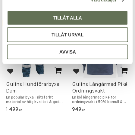
TILLÅT ALLA
FAVORIT
TILLÅT URVAL
AVVISA
Lägg till i favoriter
Lägg till i favoriter
Gulins Hundförarbyxa
Gulins Långärmad Piké
Dam
Ordningsvakt
En populär byxa i slitstarkt
En blå långärmad piké för
material av hög kvalitet & god
ordningsvakt i 50% bomull &
passform.
50% polyester.
1 499
949
KR
KR