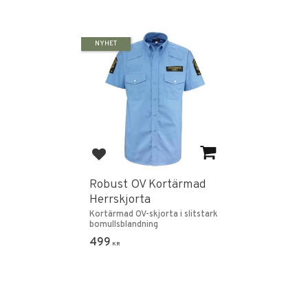
NYHET
Lägg till i favoriter
Robust OV Kortärmad
Herrskjorta
Kortärmad OV-skjorta i slitstark
bomullsblandning
499
KR