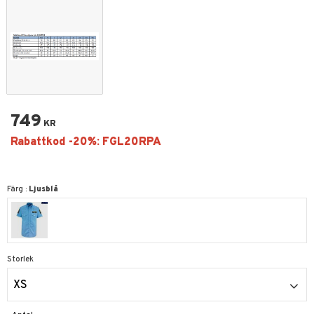
749
KR
Färg :
Ljusblå
Storlek
XS