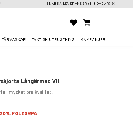
K
SNABBA LEVERANSER (1-3 DAGAR)
schedule
FAVORITER
KUNDVAGN
LITÄRVÄSKOR
TAKTISK UTRUSTNING
KAMPANJER
rskjorta Långärmad Vit
orta i mycket bra kvalitet.