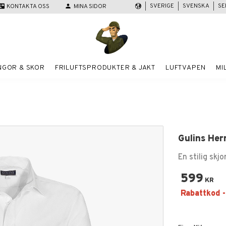
SVERIGE
SVENSKA
SE
act_mail
KONTAKTA OSS
person
MINA SIDOR
NGOR & SKOR
FRILUFTSPRODUKTER & JAKT
LUFTVAPEN
MI
Gulins Her
En stilig skj
599
KR