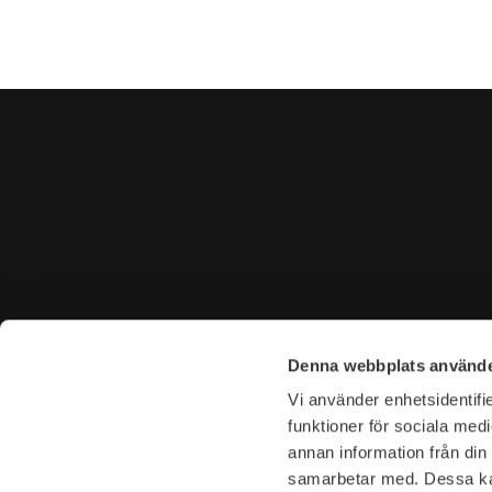
KONTAKTA OSS
BESÖK 
Denna webbplats använde
Tel. +46 (0)8-31 44 40
Tegnérga
Vi använder enhetsidentifie
E-mail. info@garderoben.se
113 59 S
funktioner för sociala medi
annan information från din
Telefontider:
Öppettide
samarbetar med. Dessa kan