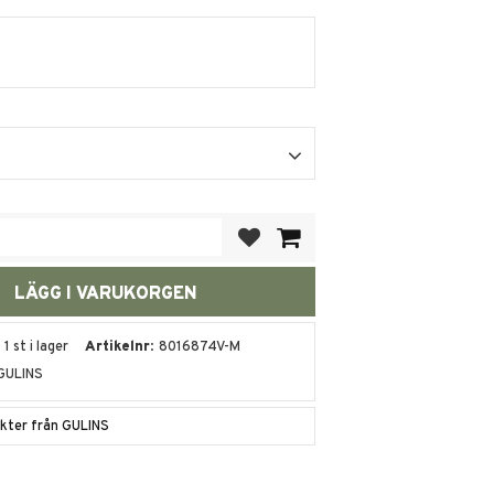
Lägg till i favoriter
1 st i lager
Artikelnr
8016874V-M
GULINS
ukter från GULINS