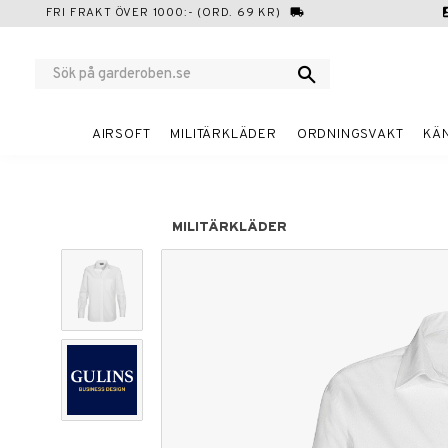
FRI FRAKT ÖVER 1000:- (ORD. 69 KR)
local_shipping
cont
AIRSOFT
MILITÄRKLÄDER
ORDNINGSVAKT
KÄ
MILITÄRKLÄDER