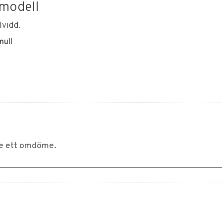
 modell
lvidd.
mull