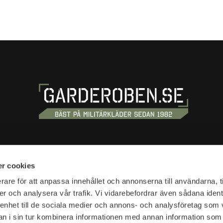
OSS
HANDLA
r cookies
tan 20
Köpvillkor
rare för att anpassa innehållet och annonserna till användarna, t
tockholm
er och analysera vår trafik. Vi vidarebefordrar även sådana ident
Kundtjänst
 enhet till de sociala medier och annons- och analysföretag som 
Frakt & leverans
r:
 i sin tur kombinera informationen med annan information som
Reklamation & retur