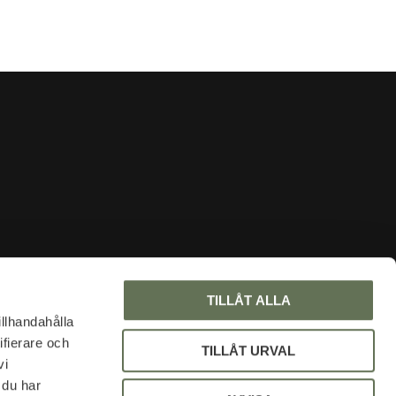
INFORMATION
TILLÅT ALLA
Om oss
illhandahålla
ifierare och
Faq
TILLÅT URVAL
vi
Blogg
 du har
Mina sidor