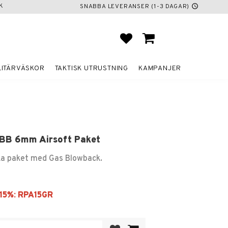
K
SNABBA LEVERANSER (1-3 DAGAR)
schedule
FAVORITER
KUNDVAGN
LITÄRVÄSKOR
TAKTISK UTRUSTNING
KAMPANJER
GBB 6mm Airsoft Paket
ika paket med Gas Blowback.
Lägg till i favoriter