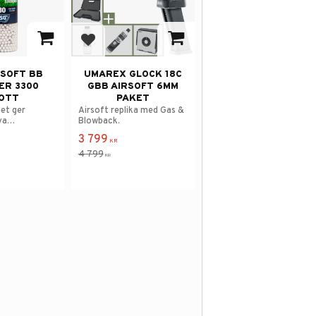
 i favoriter
Lägg till i favoriter
RSOFT BB
UMAREX GLOCK 18C
ER 3300
GBB AIRSOFT 6MM
OTT
PAKET
het ger
Airsoft replika med Gas &
va
Blowback.
3 799
KR
4 799
KR