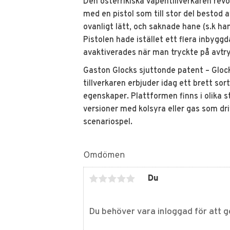
Den österrikiska vapentillverkaren rev
med en pistol som till stor del bestod 
ovanligt lätt, och saknade hane (s.k ha
Pistolen hade istället ett flera inbyg
avaktiverades när man tryckte på avtr
Gaston Glocks sjuttonde patent – Glock 
tillverkaren erbjuder idag ett brett so
egenskaper. Plattformen finns i olika st
versioner med kolsyra eller gas som dri
scenariospel.
Omdömen
Du