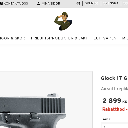
SVERIGE
SVENSKA
SE
act_mail
KONTAKTA OSS
person
MINA SIDOR
NGOR & SKOR
FRILUFTSPRODUKTER & JAKT
LUFTVAPEN
MI
Glock 17 
Airsoft repl
2 899
KR
Antal