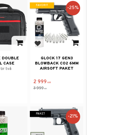
FAVORIT
25
%
 i favoriter
Lägg till i favoriter
 DOUBLE
GLOCK 17 GEN3
L CASE
BLOWBACK CO2 6MM
AIRSOFT PAKET
för två
2 999
KR
3 999
KR
PAKET
21
%