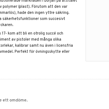
olutionerade marknaden i början på åttitalet
av polymer (plast). Förutom att den var
mmarlös), hade den ingen yttre säkring.
gda säkerhetsfunktioner som succesivt
yckaren.
17- kom att bli en otrolig succé och
rtiment av pistoler med många olika
orlekar, kalibrar samt nu även i licensfria
vmedel. Perfekt för övningsskytte eller