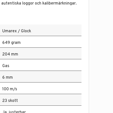
d autentiska loggor och kalibermärkningar.
Umarex / Glock
649 gram
204 mm
Gas
6 mm
100 m/s
23 skott
Ja, justerbar