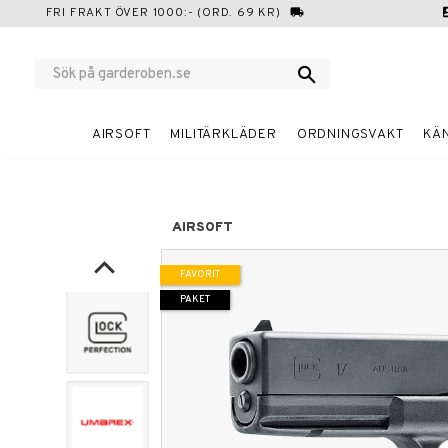
FRI FRAKT ÖVER 1000:- (ORD. 69 KR)
local_shipping
cont
AIRSOFT
MILITÄRKLÄDER
ORDNINGSVAKT
KÄ
AIRSOFT
FAVORIT
PAKET