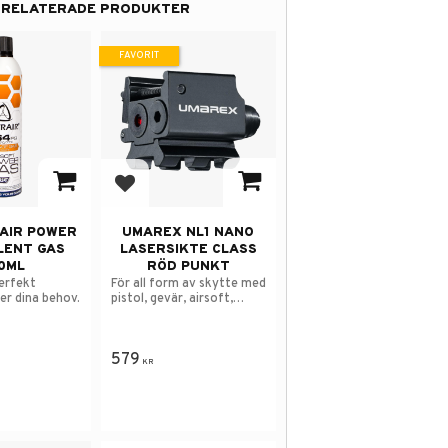
RELATERADE PRODUKTER
FAVORIT
 i favoriter
Lägg till i favoriter
AIR POWER
UMAREX NL1 NANO
LENT GAS
LASERSIKTE CLASS
0ML
RÖD PUNKT
erfekt
För all form av skytte med
er dina behov.
pistol, gevär, airsoft,
paintball osv.
579
KR