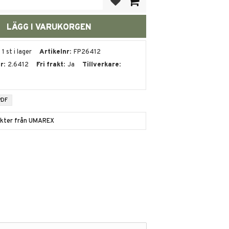
1 st i lager
Artikelnr
FP26412
nr
2.6412
Fri frakt
Ja
Tillverkare
PDF
dukter från UMAREX