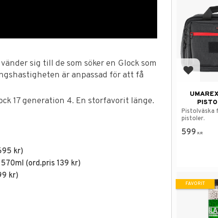
änder sig till de som söker en Glock som
gångshastigheten är anpassad för att få
Lägg till
UMAREX
ock 17 generation 4. En storfavorit länge.
PISTO
Pistolväska 
pistoler.
599
KR
695 kr)
570ml (ord.pris 139 kr)
99 kr)
FAVORIT