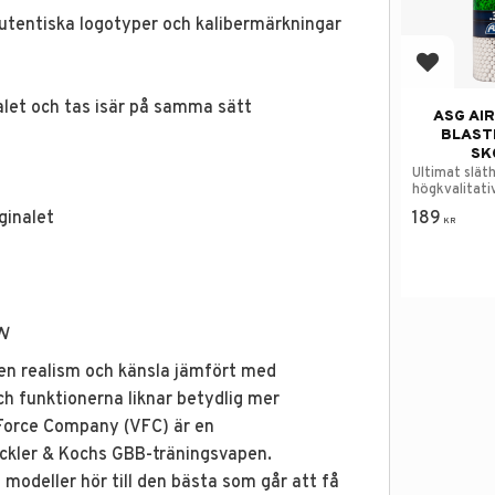
utentiska logotyper och kalibermärkningar
Lägg till
alet och tas isär på samma sätt
ASG AI
BLAST
SK
Ultimat slät
högkvalitati
airsoftkulor.
ginalet
189
KR
N
en realism och känsla jämfört med
ch funktionerna liknar betydlig mer
Force Company (VFC) är en
eckler & Kochs GBB-träningsvapen.
modeller hör till den bästa som går att få