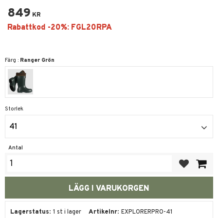
849
KR
Färg :
Ranger Grön
Storlek
41
Antal
Lägg till i fa
Lagerstatus
1 st i lager
Artikelnr
EXPLORERPRO-41