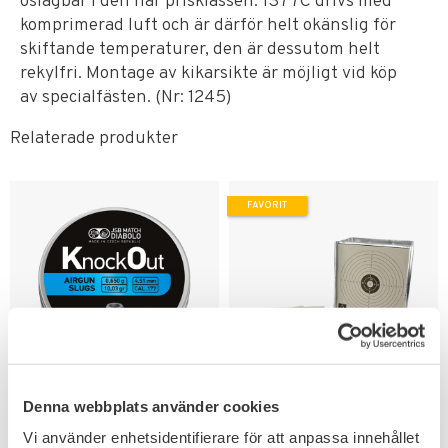
oslagbar i den här prisklassen. 1377C drivs med
komprimerad luft och är därför helt okänslig för
skiftande temperaturer, den är dessutom helt
rekylfri. Montage av kikarsikte är möjligt vid köp
av specialfästen. (Nr: 1245)
Relaterade produkter
FAVORIT
Lägg till i favoriter
Lägg till i favoriter
Denna webbplats använder cookies
JSB KO Slugs Luftgevär
Hatsan Kulfång High
Ammunition 4,5mm
Power Metall
Vi använder enhetsidentifierare för att anpassa innehållet