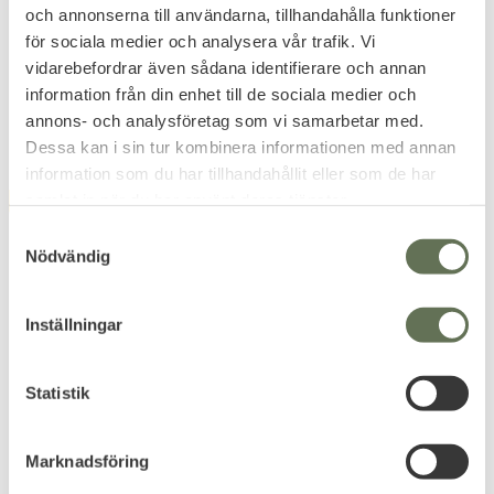
500st
Vinklad kraftig kulfång med
och annonserna till användarna, tillhandahålla funktioner
måltavlor för luftgevär.
JSB Knock Out är en tung
för sociala medier och analysera vår trafik. Vi
expanderande kula.
vidarebefordrar även sådana identifierare och annan
229
369
KR
KR
information från din enhet till de sociala medier och
annons- och analysföretag som vi samarbetar med.
Dessa kan i sin tur kombinera informationen med annan
information som du har tillhandahållit eller som de har
samlat in när du har använt deras tjänster.
FAVORIT
NYHET
S
Nödvändig
a
m
t
Inställningar
y
c
Lägg till i favoriter
Lägg till i favoriter
k
Statistik
e
Artemis Kulfång
Crosman Custom
s
Knockdown 4 Vildsvin
Axelstöd till Modell
Marknadsföring
Luftvapen
2240, 2300T och 1377C
v