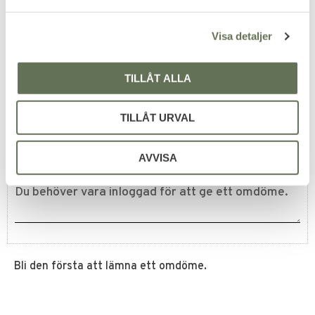
a
Större skjutmål från Artemis
Förbättrad Stabilitet och
med 4 st vildsvin.
Precision
l
699
849
KR
KR
Visa detaljer
TILLÅT ALLA
Omdömen
TILLÅT URVAL
Du
AVVISA
Bli den första att lämna ett omdöme.