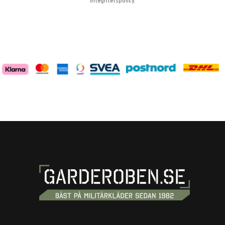
integritetspolicy
.