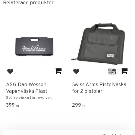
Relaterade produkter
Lägg till i favoriter
Lägg till i favoriter
ASG Dan Wesson
Swiss Arms Pistolväska
Vapenväska Plast
för 2 pistoler
Större väska för revolver.
399
299
KR
KR