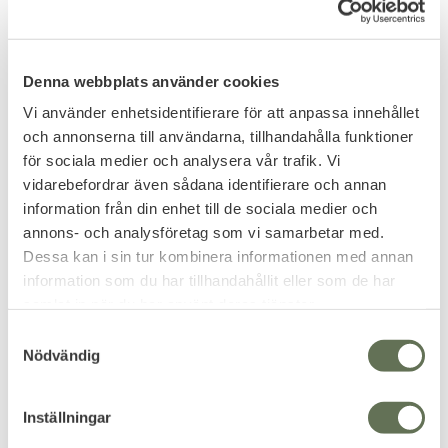
Denna webbplats använder cookies
Vi använder enhetsidentifierare för att anpassa innehållet
och annonserna till användarna, tillhandahålla funktioner
för sociala medier och analysera vår trafik. Vi
vidarebefordrar även sådana identifierare och annan
Lägg till i favoriter
Lägg till i favoriter
information från din enhet till de sociala medier och
Mil-Tec Vapenväska
ASG Vapenväska Strike
annons- och analysföretag som vi samarbetar med.
Ryggsäck 2x Gevär
System Airsoft
Dessa kan i sin tur kombinera informationen med annan
Svart
122x23x11cm
information som du har tillhandahållit eller som de har
Gevärsfodralet kan även
användas som skjutmatta.
samlat in när du har använt deras tjänster.
1 499
949
KR
KR
S
Nödvändig
a
m
t
Inställningar
y
FAVORIT