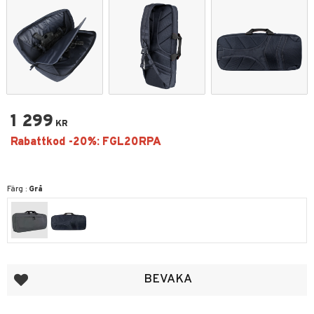
1 299
KR
Färg :
Grå
Lägg till i favoriter
BEVAKA