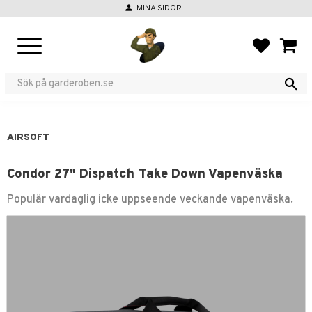
person
MINA SIDOR
Meny
FAVORIT
KUND
AIRSOFT
Condor 27" Dispatch Take Down Vapenväska
Populär vardaglig icke uppseende veckande vapenväska.