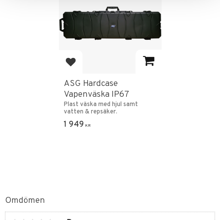
Lägg till i favoriter
ASG Hardcase
Vapenväska IP67
Plast väska med hjul samt
vatten & repsäker.
1 949
KR
Omdömen