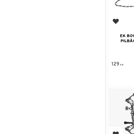
Lägg till
EK BO
PILBÅ
129
KR