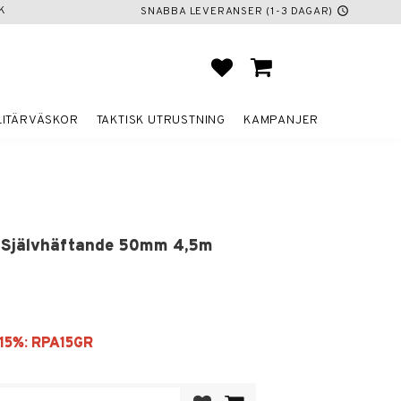
K
SNABBA LEVERANSER (1-3 DAGAR)
schedule
FAVORITER
KUNDVAGN
LITÄRVÄSKOR
TAKTISK UTRUSTNING
KAMPANJER
 Självhäftande 50mm 4,5m
Lägg till i favoriter