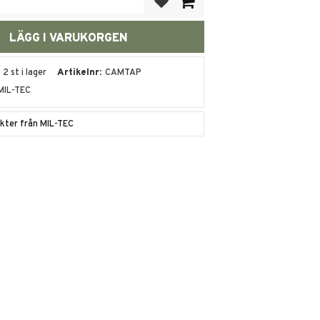
2 st i lager
Artikelnr
CAMTAP
MIL-TEC
ukter från MIL-TEC