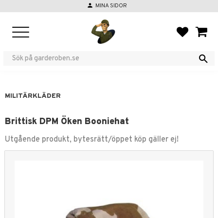
person
MINA SIDOR
Meny
FAVORIT
KUND
MILITÄRKLÄDER
Brittisk DPM Öken Booniehat
Utgående produkt, bytesrätt/öppet köp gäller ej!