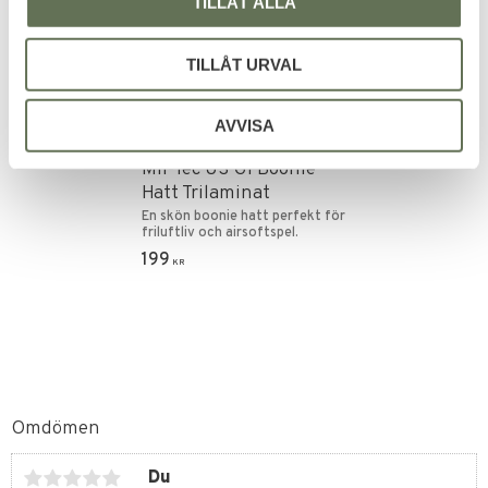
TILLÅT ALLA
TILLÅT URVAL
AVVISA
Lägg till i favoriter
Mil-Tec US GI Boonie
Hatt Trilaminat
En skön boonie hatt perfekt för
friluftliv och airsoftspel.
199
KR
Omdömen
Du