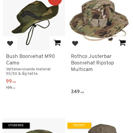
Lägg till i favoriter
Lägg till i favoriter
Bush Booniehat M90
Rothco Justerbar
Camo
Booniehat Ripstop
Multicam
Vattenavvisande material
50/50 & låg hätta.
99
KR
195
KR
349
KR
UTGÅENDE
FAVORIT