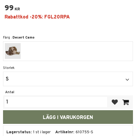
99
KR
Färg :
Desert Camo
Storlek
S
Antal
Lägg till i fa
Lagerstatus
1 st i lager
Artikelnr
610755-S