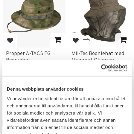
Lägg till i favoriter
Lägg till i favoriter
Propper A-TACS FG
Mil-Tec Booniehat med
Booniehat
Myggnät Olivgrön
Den äkta Boonie-hatten i A-
TACS FG kamouflage.
190
KR
199
Denna webbplats använder cookies
KR
Vi använder enhetsidentifierare för att anpassa innehållet
och annonserna till användarna, tillhandahålla funktioner
för sociala medier och analysera vår trafik. Vi
vidarebefordrar även sådana identifierare och annan
UTGÅENDE
14
%
information från din enhet till de sociala medier och