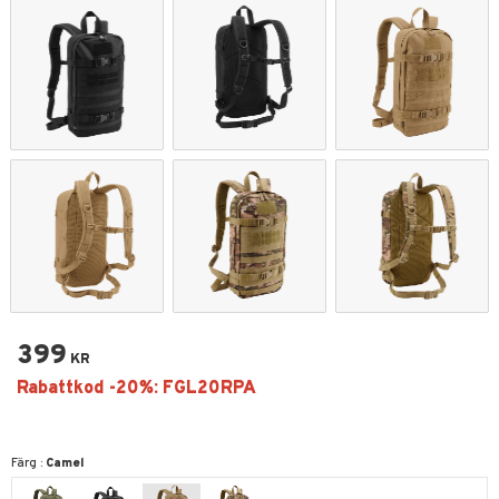
399
KR
Färg :
Camel