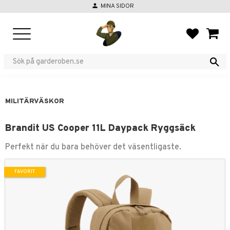
person
MINA SIDOR
Meny
FAVORIT
KUND
MILITÄRVÄSKOR
Brandit US Cooper 11L Daypack Ryggsäck
Perfekt när du bara behöver det väsentligaste.
FAVORIT