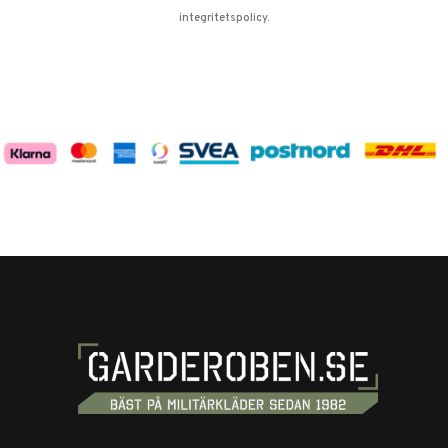
integritetspolicy
.