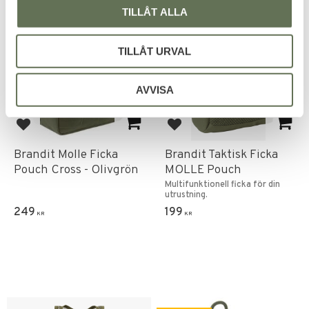
TILLÅT ALLA
FAVORIT
TILLÅT URVAL
AVVISA
Lägg till i favoriter
Lägg till i favoriter
Brandit Molle Ficka
Brandit Taktisk Ficka
Pouch Cross - Olivgrön
MOLLE Pouch
Multifunktionell ficka för din
utrustning.
249
199
KR
KR