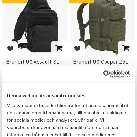
Lägg till i favoriter
Lägg till i favoriter
Brandit US Assault 8L
Brandit US Cooper 25L
Sling Pack Medium
Ryggsäck Lasercut
Medium
Axelväska med taktiska
funktioner & smarta fickor.
Slitstark polyester &
vattentätt innerlager.
429
499
Denna webbplats använder cookies
KR
KR
Vi använder enhetsidentifierare för att anpassa innehållet
och annonserna till användarna, tillhandahålla funktioner
för sociala medier och analysera vår trafik. Vi
vidarebefordrar även sådana identifierare och annan
information från din enhet till de sociala medier och