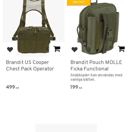
FAVORIT
Lägg till i favoriter
Lägg till i favoriter
Brandit US Cooper
Brandit Pouch MOLLE
Chest Pack Operator
Ficka Functional
Snabbspärr kan användas med
vanliga bälten.
499
199
KR
KR