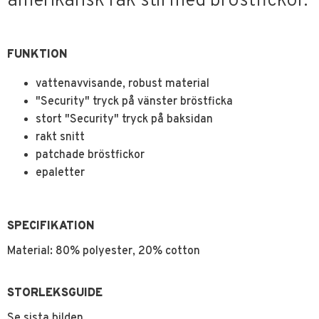
amerikansk rak stil med bröstfickor.
FUNKTION
vattenavvisande, robust material
"Security" tryck på vänster bröstficka
stort "Security" tryck på baksidan
rakt snitt
patchade bröstfickor
epaletter
SPECIFIKATION
Material: 80% polyester, 20% cotton
STORLEKSGUIDE
Se sista bilden.