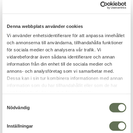
139
KR
Denna webbplats använder cookies
Vi använder enhetsidentifierare för att anpassa innehållet
FAVORIT
och annonserna till användarna, tillhandahålla funktioner
för sociala medier och analysera vår trafik. Vi
vidarebefordrar även sådana identifierare och annan
information från din enhet till de sociala medier och
annons- och analysföretag som vi samarbetar med.
Dessa kan i sin tur kombinera informationen med annan
information som du har tillhandahållit eller som de har
Lägg till i favoriter
Lägg till i favoriter
samlat in när du har använt deras tjänster.
Mil-Tec Swat Classic 9
Viper Tactical Security
S
Security
Bälte System
Nödvändig
a
Populära prisvärda kängor.
Ett smidigt och praktiskt
bältsystem med flera fickor.
m
899
KR
t
Inställningar
549
KR
y