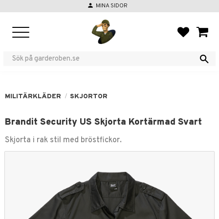
person
MINA SIDOR
Meny
FAVORIT
KUND
MILITÄRKLÄDER
SKJORTOR
Brandit Security US Skjorta Kortärmad Svart
Skjorta i rak stil ​med bröstfickor.