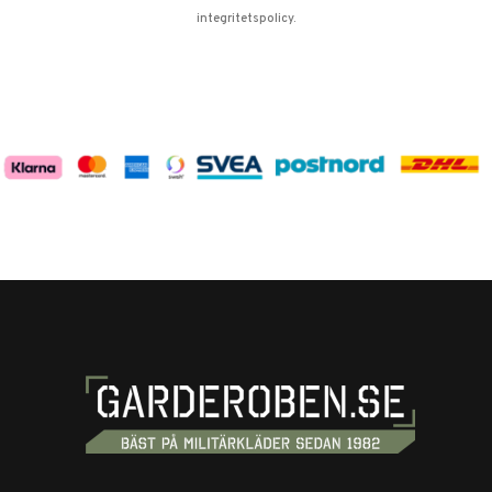
integritetspolicy
.