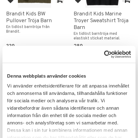
Lägg till i favoriter
Lägg till i favoriter
Brandit Kids BW
Brandit Kids Marine
Pullover Tröja Barn
Troyer Sweatshirt Tröja
Barn
En tidlöst barntröja från
Brandit.
En tidlöst barntröja med
elastiskt stickat material.
339
289
KR
KR
Denna webbplats använder cookies
Vi använder enhetsidentifierare för att anpassa innehållet
och annonserna till användarna, tillhandahålla funktioner
15
%
för sociala medier och analysera vår trafik. Vi
vidarebefordrar även sådana identifierare och annan
information från din enhet till de sociala medier och
annons- och analysföretag som vi samarbetar med.
Dessa kan i sin tur kombinera informationen med annan
information som du har tillhandahållit eller som de har