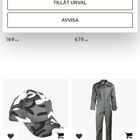
TILLÅT URVAL
Lägg till i favoriter
Lägg till i favoriter
Brandit Barn T-Shirt
Brandit Kids Britannia
Barn Jacka
AVVISA
En hudvänlig bomulls t-shirt med
bra passform.
Snygg och robust jacka i tidlös
design.
169
679
KR
KR
Lägg till i favoriter
Lägg till i favoriter