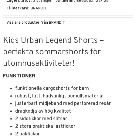
Lagerstatus
2 st i lager
Artikelnr
BR6008.1.122-128
Tillverkare
BRANDIT
Visa alla produkter från BRANDIT
Kids Urban Legend Shorts –
perfekta sommarshorts för
utomhusaktiviteter!
FUNKTIONER
funktionella cargoshorts för barn
robust, lätt, hudvänligt bomullsmaterial
justerbart midjeband med perforerad resår
dragkedja av hög kvalitet
2 sidofickor med slitsar
2 stora praktiska lastfickor
2 bakfickor