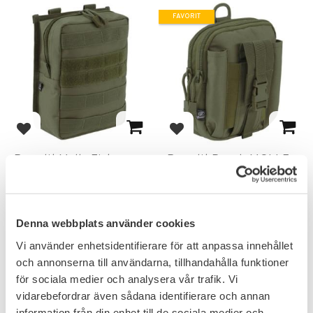
FAVORIT
Lägg till i favoriter
Lägg till i favoriter
Brandit Molle Ficka
Brandit Pouch MOLLE
Pouch Cross - Olivgrön
Ficka Functional
Snabbspärr kan användas med
vanliga bälten.
249
199
KR
KR
Denna webbplats använder cookies
Vi använder enhetsidentifierare för att anpassa innehållet
och annonserna till användarna, tillhandahålla funktioner
för sociala medier och analysera vår trafik. Vi
vidarebefordrar även sådana identifierare och annan
information från din enhet till de sociala medier och