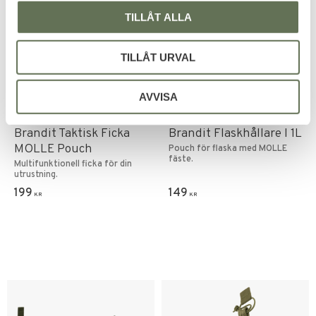
TILLÅT ALLA
TILLÅT URVAL
AVVISA
Lägg till i favoriter
Lägg till i favoriter
Brandit Taktisk Ficka
Brandit Flaskhållare I 1L
MOLLE Pouch
Pouch för flaska med MOLLE
fäste.
Multifunktionell ficka för din
utrustning.
199
149
KR
KR