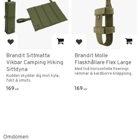
Lägg till i favoriter
Lägg till i favoriter
Brandit Sittmatta
Brandit Molle
Vikbar Camping Hiking
Flaskhållare Flex Large
Sittdyna
Med två horisontella fixerings
remmar & kardborre knäppning.
Kudden skyddar dig mot kyla,
fukt & smuts.
169
169
KR
KR
Omdömen