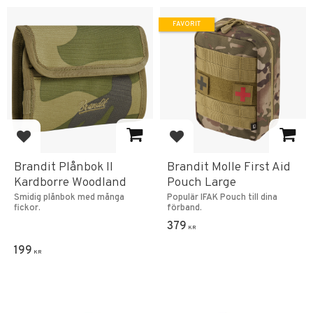
FAVORIT
Lägg till i favoriter
Lägg till i favoriter
Brandit Plånbok II
Brandit Molle First Aid
Kardborre Woodland
Pouch Large
Smidig plånbok med många
Populär IFAK Pouch till dina
fickor.
förband.
379
KR
199
KR