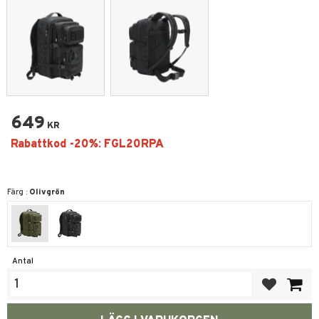
649
KR
Färg :
Olivgrön
Antal
Lägg till i fa