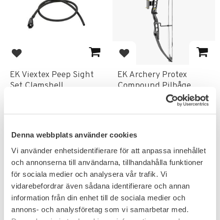
Lägg till i favoriter
Lägg till i favoriter
EK Viextex Peep Sight
EK Archery Protex
Set Clamshell
Compound Pilbåge
40/55LBS 40,5"
En smidig compound båge för
seniorer.
1 699
KR
Denna webbplats använder cookies
99
KR
Vi använder enhetsidentifierare för att anpassa innehållet
och annonserna till användarna, tillhandahålla funktioner
för sociala medier och analysera vår trafik. Vi
vidarebefordrar även sådana identifierare och annan
information från din enhet till de sociala medier och
FAVORIT
annons- och analysföretag som vi samarbetar med.