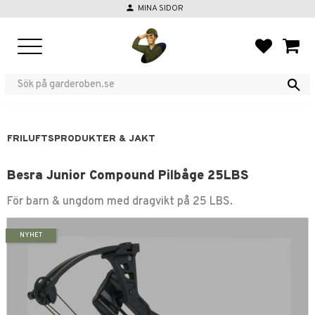
person
MINA SIDOR
Meny
FAVORIT
KUND
FRILUFTSPRODUKTER & JAKT
Besra Junior Compound Pilbåge 25LBS
För barn & ungdom med dragvikt på 25 LBS.
NYHET