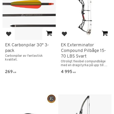
Lägg till i favoriter
Lägg till i favoriter
EK Carbonpilar 30" 3-
EK Exterminator
pack
Compound Pilbåge 15-
70 LBS Svart
Carbonpilar av fantastisk
kvalitet.
Otroligt flexibel compundbåge
med en dragstyrka på upp till 70
Pounds (32kg!).
269
4 995
KR
KR