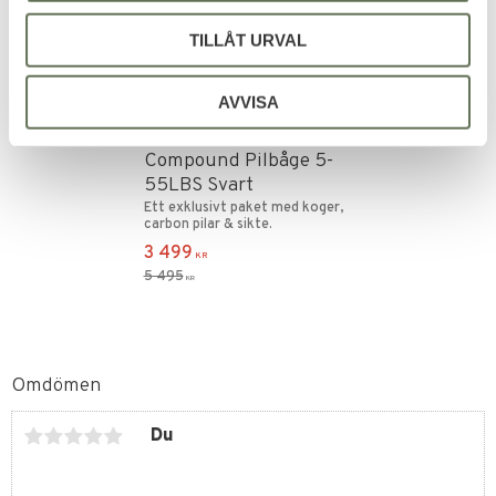
TILLÅT URVAL
Lägg till i favoriter
AVVISA
Ek Archery Anvil
Compound Pilbåge 5-
55LBS Svart
Ett exklusivt paket med koger,
carbon pilar & sikte.
3 499
KR
5 495
KR
Omdömen
Du