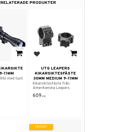
RELATERADE PRODUKTER
 i favoriter
Lägg till i favoriter
IKARSIKTE
UTG LEAPERS
9-11MM
KIKARSIKTESFÄSTE
30MM MEDIUM 9-11MM
(R6) med tunt
Kikarsiktesfäste från
Amerikanska Leapers.
609
KR
FAVORIT