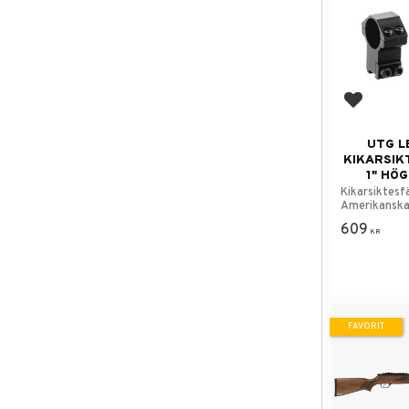
Lägg till
UTG L
KIKARSIK
1" HÖG
Kikarsiktesf
Amerikanska
609
KR
FAVORIT