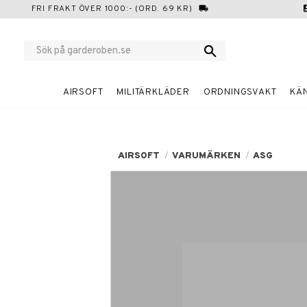
FRI FRAKT ÖVER 1000:- (ORD. 69 KR)
local_shipping
cont
AIRSOFT
MILITÄRKLÄDER
ORDNINGSVAKT
KÄ
AIRSOFT
VARUMÄRKEN
ASG