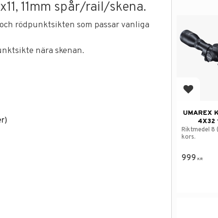
x11, 11mm spår/rail/skena.
n och rödpunktsikten som passar vanliga
punktsikte nära skenan.
Lägg till
UMAREX K
r)
4X32 
Riktmedel 8 
kors.
999
KR