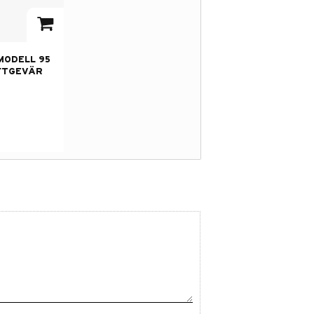
 i favoriter
MODELL 95
FTGEVÄR