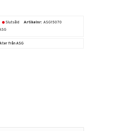
Slutsåld
Artikelnr
ASG15070
ASG
ukter från ASG