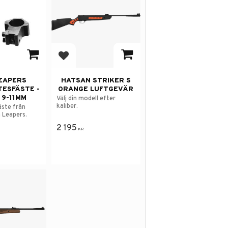
 i favoriter
Lägg till i favoriter
EAPERS
HATSAN STRIKER S
TESFÄSTE -
ORANGE LUFTGEVÄR
 9-11MM
Välj din modell efter
kaliber.
äste från
 Leapers.
2 195
KR