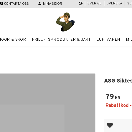
SVERIGE
SVENSKA
SE
act_mail
KONTAKTA OSS
person
MINA SIDOR
NGOR & SKOR
FRILUFTSPRODUKTER & JAKT
LUFTVAPEN
MI
ASG Sikte
79
KR
Lägg till i fa