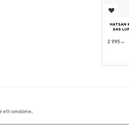
Lägg till
HATSAN 
SAS LU
2 995
KR