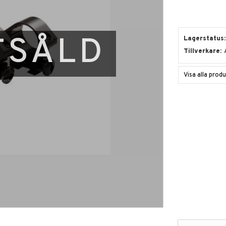
TSÅLD
Lagerstatus
Tillverkare
Visa alla prod