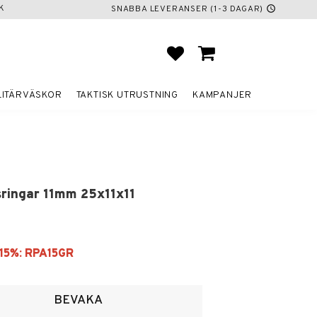
K
SNABBA LEVERANSER (1-3 DAGAR)
schedule
FAVORITER
KUNDVAGN
LITÄRVÄSKOR
TAKTISK UTRUSTNING
KAMPANJER
sringar 11mm 25x11x11
voriter
BEVAKA