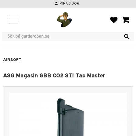
person
MINA SIDOR
Meny
FAVORIT
KUND
AIRSOFT
ASG Magasin GBB CO2 STI Tac Master