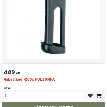
489
KR
Antal
Lägg till i fa