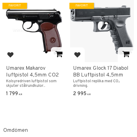
FAVORIT
FAVORIT
Lägg till i favoriter
Lägg till i favoriter
Umarex Makarov
Umarex Glock 17 Diabol
luftpistol 4,5mm CO2
BB Luftpistol 4,5mm
Kolsyredriven luftpistol som
Luftpistol replika med CO₂
skjuter stålrundkulor..
drivning.
1 799
2 995
KR
KR
Omdömen