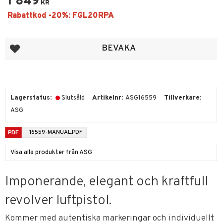
1 849
KR
Lägg till i favoriter
BEVAKA
Lagerstatus
Slutsåld
Artikelnr
ASG16559
Tillverkare
ASG
16559-MANUAL.PDF
Visa alla produkter från ASG
Imponerande, elegant och kraftfull
revolver luftpistol.
Kommer med autentiska markeringar och individuellt