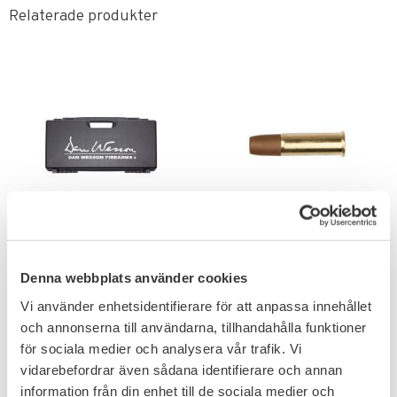
Relaterade produkter
Lägg till i favoriter
Lägg till i favoriter
ASG Dan Wesson
ASG Dan Wesson
Vapenväska Plast
4,5mm Cartridge 25-
Denna webbplats använder cookies
Pack
Större väska för revolver.
Vi använder enhetsidentifierare för att anpassa innehållet
och annonserna till användarna, tillhandahålla funktioner
399
449
KR
KR
för sociala medier och analysera vår trafik. Vi
vidarebefordrar även sådana identifierare och annan
information från din enhet till de sociala medier och