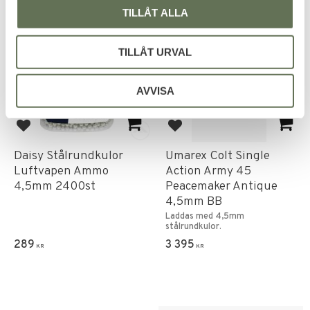
TILLÅT ALLA
FAVORIT
TILLÅT URVAL
AVVISA
Lägg till i favoriter
Lägg till i favoriter
Daisy Stålrundkulor
Umarex Colt Single
Luftvapen Ammo
Action Army 45
4,5mm 2400st
Peacemaker Antique
4,5mm BB
Laddas med 4,5mm
stålrundkulor.
289
3 395
KR
KR