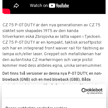
CZ 75 P-07 DUTY är den nya generationen av CZ 75
släktet som skapades 1975 av den kända
tillverkaren eská Zbrojovka av lätta vapen i Tjeckien.
CZ 75 P-07 DUTY är en kompakt, taktisk airsoftpistol
och har en integrerad front waiver rail för fästning av
lampa och/eller laser. Greppet och metallskenan har
den autentiska CZ markeringen och varje pistol
kommer med dess alldeles egna, unika serienummer.
Det finns två versioner av denna nya P-07 DUTY, en non-
blowback (GNB) och en med blowback (GBB). Båda
varianterna drivs av en 12g Co2 patron som förvaras i
greppet genom ett 'easy-load' system och airsoftkulorna
sätts i 'drop-out' magasinet.
Glöm ej att köpa airsoftkulor och drivmedel.
Denna webbplats använder cookies