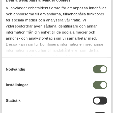
Specifikationer
:
Vi använder enhetsidentifierare för att anpassa innehållet
Längd: 186 mm
och annonserna till användarna, tillhandahålla funktioner
Piplängd: 83 mm
för sociala medier och analysera vår trafik. Vi
Magasin Kapacitet: 16 Skott
vidarebefordrar även sådana identifierare och annan
Hop-Up: Justerbar
information från din enhet till de sociala medier och
Utgångshastighet: 126 m/s
annons- och analysföretag som vi samarbetar med.
Dessa kan i sin tur kombinera informationen med annan
Anslagsenergi: 1,8 J
information som du har tillhandahållit eller som de har
Vikt: 815 gram
samlat in när du har använt deras tjänster.
Omdömen
S
Nödvändig
a
Du
m
t
Inställningar
y
c
k
Statistik
e
s