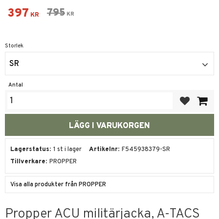
Nedsatt pris:
397
Ordinarie pris:
795
KR
KR
Storlek
SR
Antal
Lägg till i fa
Lagerstatus
1 st i lager
Artikelnr
F545938379-SR
Tillverkare
PROPPER
Visa alla produkter från PROPPER
Propper ACU militärjacka, A-TACS