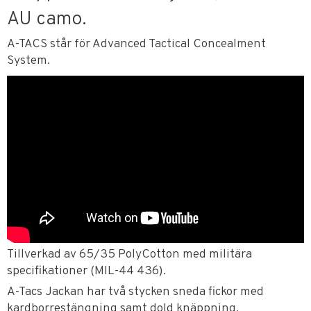
AU camo.
A-TACS står för Advanced Tactical Concealment
System.
Tillverkad av 65/35 PolyCotton med militära
specifikationer (MIL-44 436).
A-Tacs Jackan har två stycken sneda fickor med
kardborrestängning samt dold knäppning.