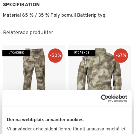
SPECIFIKATION
Material 65 % / 35 % Poly bomull Battlerip tyg.
Relaterade produkter
UTGÅENDE
UTGÅENDE
50
%
67
%
Lägg till i favoriter
Lägg till i favoriter
Propper A-TACS AU
Propper A-TACS AU
Denna webbplats använder cookies
Combat Byxor
Combat Skjorta
Utgående modell, få storlekar
Fantastisk kvalité på Propper
Vi använder enhetsidentifierare för att anpassa innehållet
kvar.
combat skjorta.