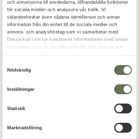
och annonserna till användarna, tillhandahålla funktioner
397
299
KR
KR
för sociala medier och analysera vår trafik. Vi
795
895
KR
KR
vidarebefordrar även sådana identifierare och annan
information från din enhet till de sociala medier och
annons- och analysföretag som vi samarbetar med.
Dessa kan i sin tur kombinera informationen med annan
information som du har tillhandahållit eller som de har
UTGÅENDE
UTGÅENDE
47
%
29
%
samlat in när du har använt deras tjänster.
S
Nödvändig
a
m
t
Inställningar
y
c
Lägg till i favoriter
Lägg till i favoriter
k
Statistik
Propper A-TACS AU
Propper BDU Byxa
e
Patrol Keps
Woodland Ripstop
s
Marknadsföring
Den äkta Patrol Cap i A-TACS
För ultimat hållbarhet byxorna
v
AU kamouflage.
är förstärkta i baken & knän.
a