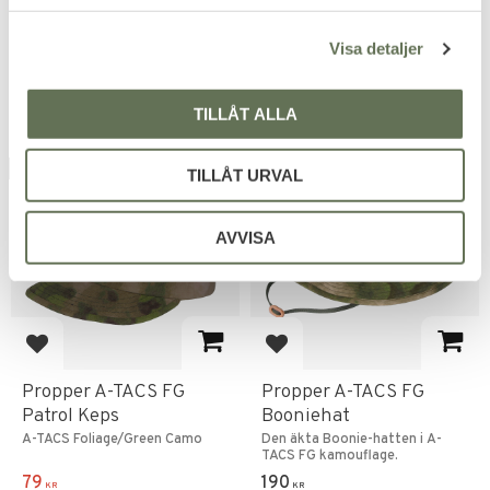
79
499
KR
KR
l
149
699
KR
KR
Visa detaljer
TILLÅT ALLA
UTGÅENDE
UTGÅENDE
TILLÅT URVAL
47
%
AVVISA
Lägg till i favoriter
Lägg till i favoriter
Propper A-TACS FG
Propper A-TACS FG
Patrol Keps
Booniehat
A-TACS Foliage/Green Camo
Den äkta Boonie-hatten i A-
TACS FG kamouflage.
79
190
KR
KR