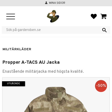
person
MINA SIDOR
Meny
FAVORIT
KUND
MILITÄRKLÄDER
Propper A-TACS AU Jacka
Enastående militärjacka med högsta kvalité.
UTGÅENDE
50
%