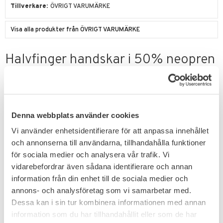
Tillverkare
ÖVRIGT VARUMÄRKE
Visa alla produkter från ÖVRIGT VARUMÄRKE
Halvfinger handskar i 50% neopren
och 40% Sarino.
Vattentäta, stötdämpande, värmeisolerande och
oljebeständiga.
Denna webbplats använder cookies
Omdömen
Vi använder enhetsidentifierare för att anpassa innehållet
och annonserna till användarna, tillhandahålla funktioner
Du
för sociala medier och analysera vår trafik. Vi
vidarebefordrar även sådana identifierare och annan
information från din enhet till de sociala medier och
annons- och analysföretag som vi samarbetar med.
Dessa kan i sin tur kombinera informationen med annan
information som du har tillhandahållit eller som de har