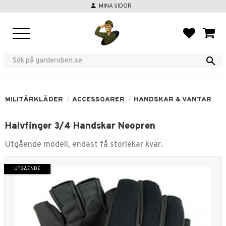
person
MINA SIDOR
Meny
FAVORIT
KUND
MILITÄRKLÄDER
ACCESSOARER
HANDSKAR & VANTAR
Halvfinger 3/4 Handskar Neopren
Utgående modell, endast få storlekar kvar.
UTGÅENDE