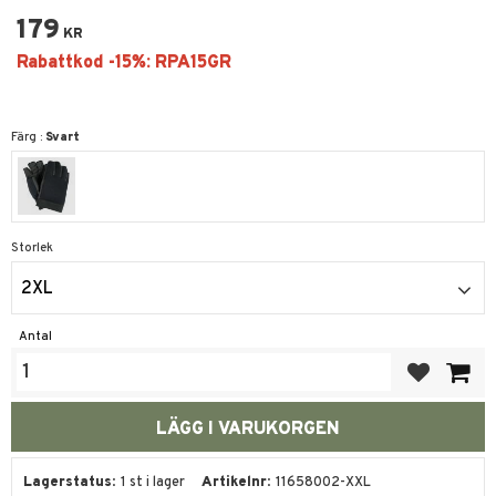
179
KR
Färg :
Svart
Storlek
2XL
Antal
Lägg till i fa
Lagerstatus
1 st i lager
Artikelnr
11658002-XXL